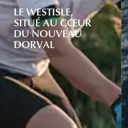
L
E
W
E
S
T
I
S
L
E
,
S
I
T
U
É
A
U
C
Œ
U
R
D
U
N
O
U
V
E
A
U
D
O
R
V
A
L